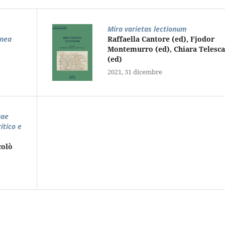
Mira varietas lectionum
anea
Raffaella Cantore (ed), Fjodor
Montemurro (ed), Chiara Telesca
(ed)
2021, 31 dicembre
nae
itico e
colò