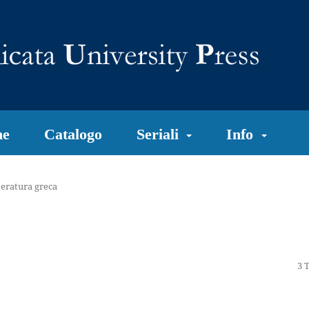
e
Catalogo
Seriali
Info
teratura greca
3 T