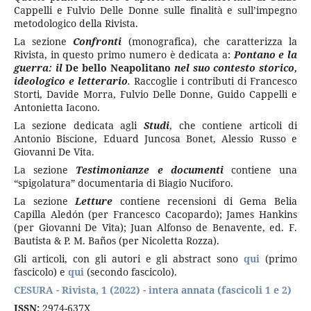
Cappelli e Fulvio Delle Donne sulle finalità e sull’impegno
metodologico della Rivista.
La sezione
Confronti
(monografica), che caratterizza la
Rivista, in questo primo numero è dedicata a:
Pontano e la
guerra:
il
De bello Neapolitano
nel suo contesto storico,
ideologico e letterario
.
Raccoglie i contributi di Francesco
Storti, Davide Morra, Fulvio Delle Donne, Guido Cappelli e
Antonietta Iacono.
La sezione dedicata agli
Studi
, che contiene articoli di
Antonio Biscione, Eduard Juncosa Bonet, Alessio Russo e
Giovanni De Vita.
La sezione
Testimonianze e documenti
contiene una
“spigolatura” documentaria di Biagio Nuciforo.
La sezione
Letture
contiene recensioni di Gema Belia
Capilla Aledón (per Francesco Cacopardo); James Hankins
(per Giovanni De Vita); Juan Alfonso de Benavente, ed. F.
Bautista & P. M. Baños (per Nicoletta Rozza).
Gli articoli, con gli autori e gli abstract sono
qui
(primo
fascicolo) e
qui
(secondo fascicolo).
CESURA - Rivista, 1 (2022) - intera annata (fascicoli 1 e 2)
ISSN:
2974-637X