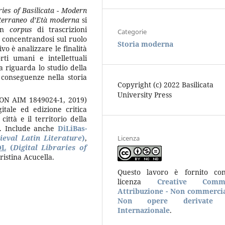
ries of Basilicata - Modern
editerraneo d’Età moderna
si
 un
corpus
di trascrizioni
Categorie
a, concentrandosi sul ruolo
Storia moderna
vo è analizzare le finalità
rti umani e intellettuali
ca riguarda lo studio della
 conseguenze nella storia
Copyright (c) 2022 Basilicata
University Press
(PON AIM 1849024-1, 2019)
gitale ed edizione critica
città e il territorio della
a. Include anche
DiLiBas-
ieval Latin Literature
)
,
Licenza
OL
(
D
igital Libraries of
ristina Acucella.
Questo lavoro è fornito co
licenza
Creative Comm
Attribuzione - Non commercia
Non opere derivate 
Internazionale
.