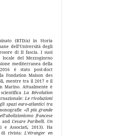
nato (RTD/a) in Storia
ne dell’Università degli
ssore di II fascia. I suoi
ia locale del Mezzogiorno
nsione mediterranea della
 2016 è stato post-doct
 la Fondation Maison des
, mentre tra il 2017 e il
San Marino. Attualmente è
scientifica
La Révolution
ernazionale:
Le rivoluzioni
li spazi euro-atlantici tra
e monografie
«Il più grande
ll’abolizionismo francese
), and
Cesare Paribelli. Un
i e Associati, 2013). Ha
di rivista:
L’étranger en