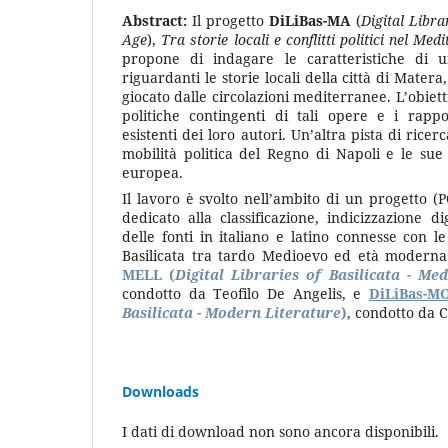
Abstract:
Il progetto
DiLiBas-MA
(
Digital Libra
Age
),
Tra storie locali e conflitti politici nel M
propone di indagare le caratteristiche di
riguardanti le storie locali della città di Mater
giocato dalle circolazioni mediterranee. L’obietti
politiche contingenti di tali opere e i rappo
esistenti dei loro autori. Un’altra pista di ricer
mobilità politica del Regno di Napoli e le sue
europea.
Il lavoro è svolto nell’ambito di un progetto 
dedicato alla classificazione, indicizzazione di
delle fonti in italiano e latino connesse con le 
Basilicata tra tardo Medioevo ed età modern
MELL
(
D
igital Libraries of Basilicata - M
ed
condotto da Teofilo De Angelis, e
DiLiBas-M
Basilicata -
Modern Literature
)
, condotto da C
Downloads
I dati di download non sono ancora disponibili.