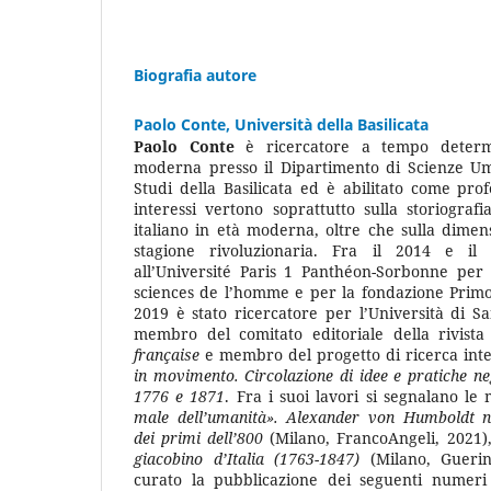
Biografia autore
Paolo Conte,
Università della Basilicata
Paolo Conte
è ricercatore a tempo determi
moderna presso il Dipartimento di Scienze Uma
Studi della Basilicata ed è abilitato come profe
interessi vertono soprattutto sulla storiograf
italiano in età moderna, oltre che sulla dime
stagione rivoluzionaria. Fra il 2014 e il
all’Université Paris 1 Panthéon-Sorbonne per
sciences de l’homme e per la fondazione Primoli
2019 è stato ricercatore per l’Università di 
membro del comitato editoriale della rivista 
française
e membro del progetto di ricerca int
in movimento. Circolazione di idee e pratiche neg
1776 e 1871
. Fra i suoi lavori si segnalano l
male dell’umanità». Alexander von Humboldt ne
dei primi dell’800
(Milano, FrancoAngeli, 2021
giacobino d’Italia (1763-1847)
(Milano, Guerin
curato la pubblicazione dei seguenti numeri 