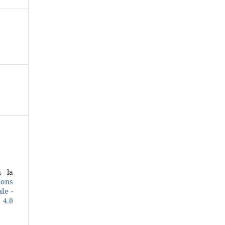
n la
ons
le -
4.0