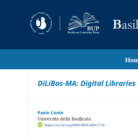
Hom
DiLiBas-MA: Digital Libraries
Paolo Conte
Università della Basilicata
https://orcid.org/0000-0002-6084-3726